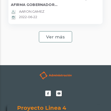
AFIRMA GOBERNADOR...
AARON.GAMEZ
2022-06-22
Ver más
Facebook
Youtube
de
de
Proyecto
Proyecto
Proyecto Linea 4